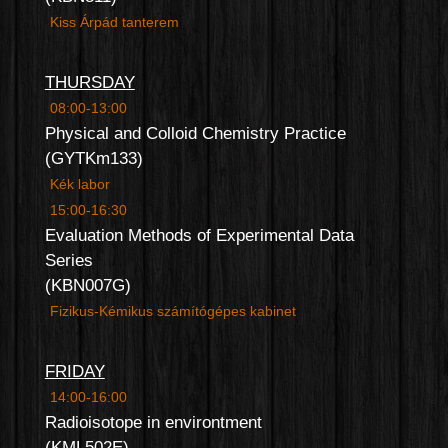
Kiss Árpád tanterem
THURSDAY
08:00-13:00
Physical and Colloid Chemistry Practice
(GYTKm133)
Kék labor
15:00-16:30
Evaluation Methods of Experimental Data
Series
(KBN007G)
Fizikus-Kémikus számítógépes kabinet
FRIDAY
14:00-16:00
Radioisotope in environtment
(KML502E)