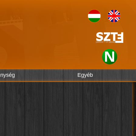
enység
Egyéb