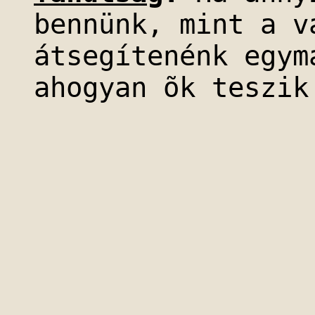
bennünk, mint a v
átsegítenénk egym
ahogyan õk teszik