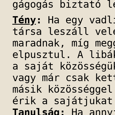
gágogás biztató l
Tény
:
Ha egy vadli
társa leszáll vel
maradnak, míg meg
elpusztul. A libá
a saját közösségü
vagy már csak ket
másik közösséggel
érik a sajátjukat
Tanulság
:
Ha annyi