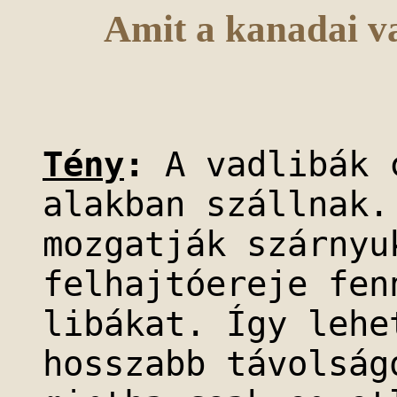
Amit a kanadai v
Tény
:
A vadlibák 
alakban szállnak.
mozgatják szárnyu
felhajtóereje fen
libákat. Így lehe
hosszabb távolság