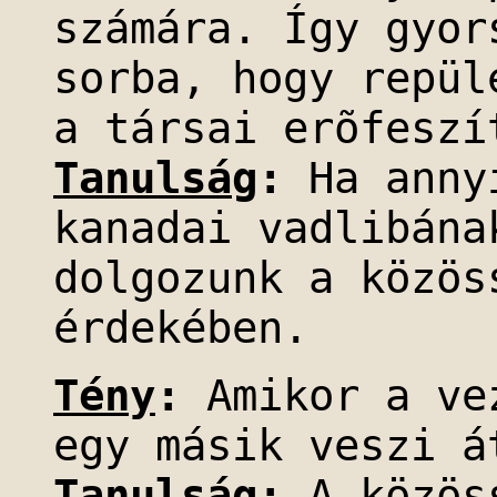
számára. Így gyor
sorba, hogy repül
a társai erõfeszí
Tanulság
:
Ha annyi
kanadai vadlibána
dolgozunk a közös
érdekében.
Tény
:
Amikor a ve
egy másik veszi á
Tanulság
:
A közöss