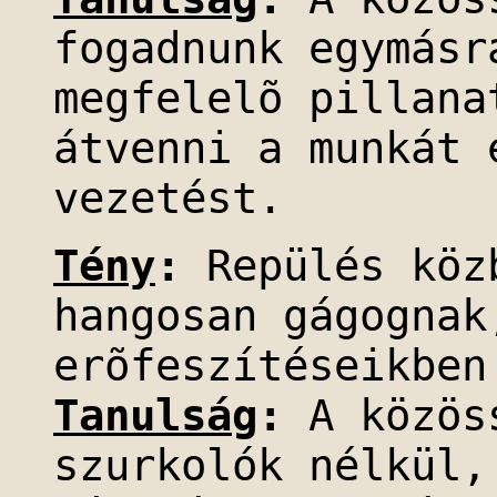
fogadnunk egymásr
megfelelõ pillana
átvenni a munkát 
vezetést.
Tény
:
Repülés közb
hangosan gágognak
erõfeszítéseikben
Tanulság
:
A közöss
szurkolók nélkül,