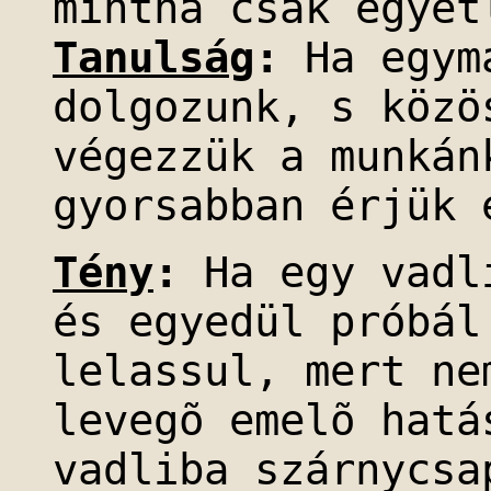
mintha csak egyet
Tanulság
:
Ha egym
dolgozunk, s közö
végezzük a munkán
gyorsabban érjük 
Tény
:
Ha egy vadli
és egyedül próbál
lelassul, mert ne
levegõ emelõ hatá
vadliba szárnycsa